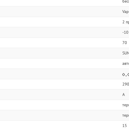
бес
Vap
2 п
-10
70
SU
авт
29
A
тер
тер
15