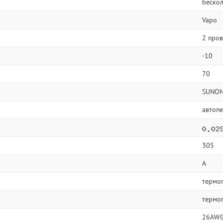
беско
Vapo
2 про
-10
70
SUNO
автопе
305
A
термо
термо
26AW