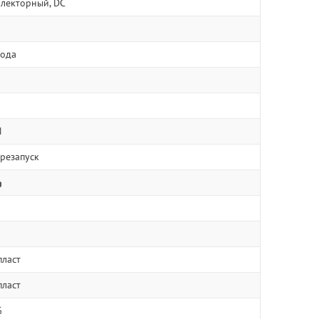
ллекторный, DC
вода
N
резапуск
пласт
пласт
G