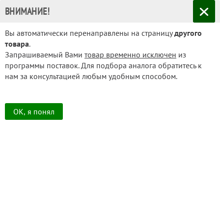
ВНИМАНИЕ!
Вы автоматически перенаправлены на страницу
+7 499 490-74-13
другого
товара
.
info@sunon.ru
Запрашиваемый Вами
товар временно исключен
из
программы поставок. Для подбора аналога обратитесь к
НАЙТИ
нам за консультацией любым удобным способом.
КАТАЛОГ
OK, я понял
Главная
Каталог товаров
Вентиляторы DC (постоянного тока)
По размерам
40x40
MF40100V1-1000U-A99
ВЕНТИЛЯТОР SUNON MF40100V1-1000U-A99
Код товара:
MF40100V1-1000U-A99